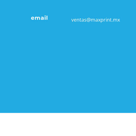
email
​ventas@maxprint.mx