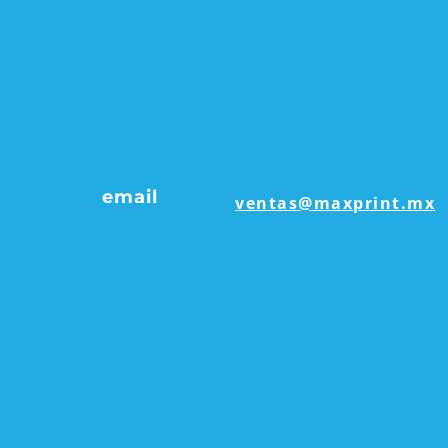
email
​ventas@maxprint.mx