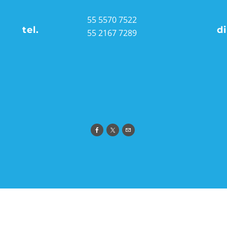
55 5570 7522
tel.
d
55 2167 7289